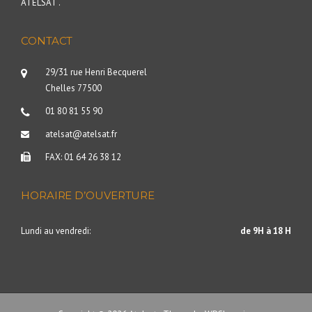
ATELSAT .
CONTACT
29/31 rue Henri Becquerel
Chelles 77500
01 80 81 55 90
atelsat@atelsat.fr
FAX: 01 64 26 38 12
HORAIRE D’OUVERTURE
Lundi au vendredi:
de 9H à 18 H