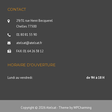
CONTACT
29/31 rue Henri Becquerel
Chelles 77500
01 80 81 55 90
atelsat@atelsat.fr
FAX: 01 64 26 38 12
HORAIRE D’OUVERTURE
Lundi au vendredi:
de 9H à 18 H
Copyright © 2026 Atelsat - Theme by
WPCharming